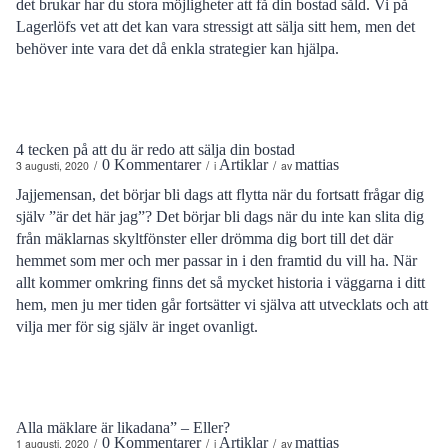
det brukar har du stora möjligheter att få din bostad såld. Vi på
Lagerlöfs vet att det kan vara stressigt att sälja sitt hem, men det
behöver inte vara det då enkla strategier kan hjälpa.
4 tecken på att du är redo att sälja din bostad
0 Kommentarer
Artiklar
mattias
/
/
/
3 augusti, 2020
i
av
Jajjemensan, det börjar bli dags att flytta när du fortsatt frågar dig
själv ”är det här jag”? Det börjar bli dags när du inte kan slita dig
från mäklarnas skyltfönster eller drömma dig bort till det där
hemmet som mer och mer passar in i den framtid du vill ha. När
allt kommer omkring finns det så mycket historia i väggarna i ditt
hem, men ju mer tiden går fortsätter vi själva att utvecklats och att
vilja mer för sig själv är inget ovanligt.
Alla mäklare är likadana” – Eller?
0 Kommentarer
Artiklar
mattias
/
/
/
1 augusti, 2020
i
av