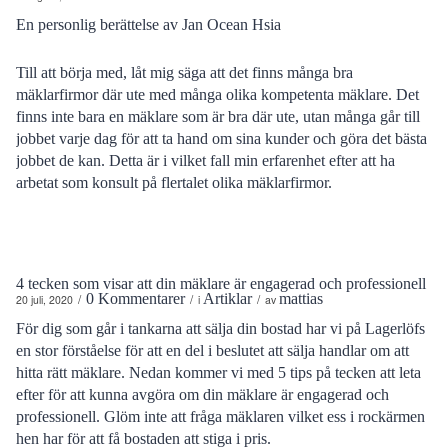
En personlig berättelse av Jan Ocean Hsia
Till att börja med, låt mig säga att det finns många bra
mäklarfirmor där ute med många olika kompetenta mäklare. Det
finns inte bara en mäklare som är bra där ute, utan många går till
jobbet varje dag för att ta hand om sina kunder och göra det bästa
jobbet de kan. Detta är i vilket fall min erfarenhet efter att ha
arbetat som konsult på flertalet olika mäklarfirmor.
4 tecken som visar att din mäklare är engagerad och professionell
0 Kommentarer
Artiklar
mattias
/
/
/
20 juli, 2020
i
av
För dig som går i tankarna att sälja din bostad har vi på Lagerlöfs
en stor förståelse för att en del i beslutet att sälja handlar om att
hitta rätt mäklare. Nedan kommer vi med 5 tips på tecken att leta
efter för att kunna avgöra om din mäklare är engagerad och
professionell. Glöm inte att fråga mäklaren vilket ess i rockärmen
hen har för att få bostaden att stiga i pris.