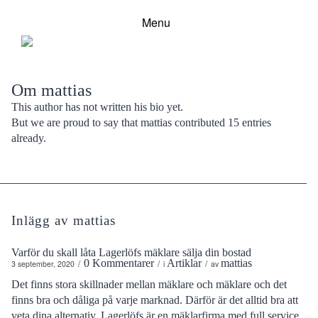
Menu
Om
mattias
This author has not written his bio yet.
But we are proud to say that
mattias
contributed 15 entries
already.
Inlägg av mattias
Varför du skall låta Lagerlöfs mäklare sälja din bostad
0 Kommentarer
Artiklar
mattias
/
/
/
3 september, 2020
i
av
Det finns stora skillnader mellan mäklare och mäklare och det
finns bra och dåliga på varje marknad. Därför är det alltid bra att
veta dina alternativ. Lagerlöfs är en mäklarfirma med full service