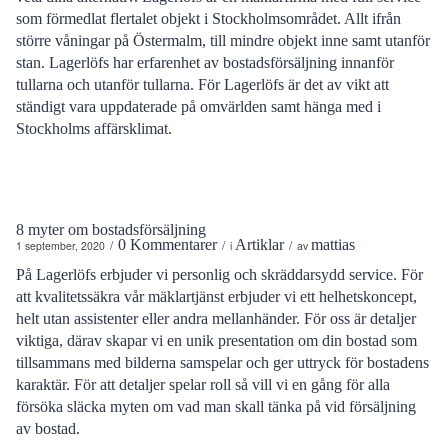
som förmedlat flertalet objekt i Stockholmsområdet. Allt ifrån
större våningar på Östermalm, till mindre objekt inne samt utanför
stan. Lagerlöfs har erfarenhet av bostadsförsäljning innanför
tullarna och utanför tullarna. För Lagerlöfs är det av vikt att
ständigt vara uppdaterade på omvärlden samt hänga med i
Stockholms affärsklimat.
8 myter om bostadsförsäljning
0 Kommentarer
Artiklar
mattias
/
/
/
1 september, 2020
i
av
På Lagerlöfs erbjuder vi personlig och skräddarsydd service. För
att kvalitetssäkra vår mäklartjänst erbjuder vi ett helhetskoncept,
helt utan assistenter eller andra mellanhänder. För oss är detaljer
viktiga, därav skapar vi en unik presentation om din bostad som
tillsammans med bilderna samspelar och ger uttryck för bostadens
karaktär. För att detaljer spelar roll så vill vi en gång för alla
försöka släcka myten om vad man skall tänka på vid försäljning
av bostad.