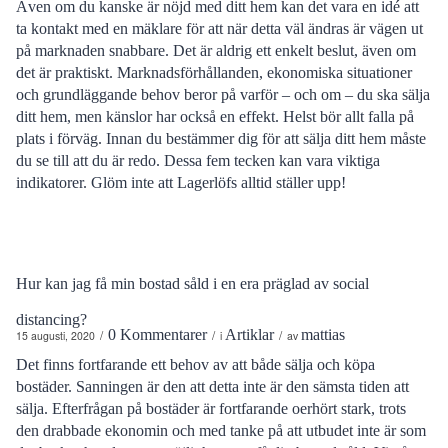
Även om du kanske är nöjd med ditt hem kan det vara en idé att
ta kontakt med en mäklare för att när detta väl ändras är vägen ut
på marknaden snabbare. Det är aldrig ett enkelt beslut, även om
det är praktiskt. Marknadsförhållanden, ekonomiska situationer
och grundläggande behov beror på varför – och om – du ska sälja
ditt hem, men känslor har också en effekt. Helst bör allt falla på
plats i förväg. Innan du bestämmer dig för att sälja ditt hem måste
du se till att du är redo. Dessa fem tecken kan vara viktiga
indikatorer. Glöm inte att Lagerlöfs alltid ställer upp!
Hur kan jag få min bostad såld i en era präglad av social
distancing?
0 Kommentarer
Artiklar
mattias
/
/
/
15 augusti, 2020
i
av
Det finns fortfarande ett behov av att både sälja och köpa
bostäder. Sanningen är den att detta inte är den sämsta tiden att
sälja. Efterfrågan på bostäder är fortfarande oerhört stark, trots
den drabbade ekonomin och med tanke på att utbudet inte är som