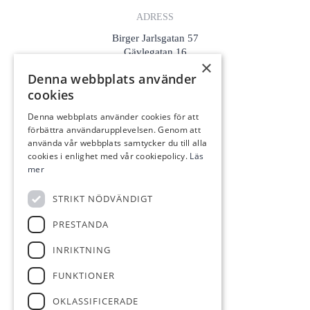
ADRESS
Birger Jarlsgatan 57
Gävlegatan 16
×
Flemminggatan 18
Denna webbplats använder
cookies
KONTAKTA OSS
info@lagerlofs.com
Denna webbplats använder cookies för att
förbättra användarupplevelsen. Genom att
08-425 056 01
använda vår webbplats samtycker du till alla
cookies i enlighet med vår cookiepolicy.
Läs
mer
HOS OSS
Värdera
STRIKT NÖDVÄNDIGT
Sälja
PRESTANDA
Köpa
INRIKTNING
TILL SALU
FUNKTIONER
Bostäder till salu
OKLASSIFICERADE
Kommersiellt