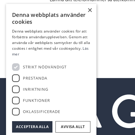
×
Denna webbplats använder
cookies
ADRESS
Denna webbplats använder cookies för att
Birger Jarlsgatan 57
förbättra användarupplevelsen. Genom att
Gävlegatan 16
använda vår webbplats samtycker du till alla
Flemminggatan 18
cookies i enlighet med vår cookiepolicy.
Läs
mer
STRIKT NÖDVÄNDIGT
PRESTANDA
INRIKTNING
FUNKTIONER
OKLASSIFICERADE
ACCEPTERA ALLA
AVVISA ALLT