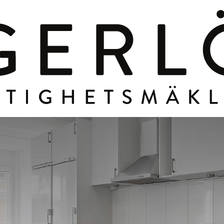
iusgången 4
Akalla,KISTA