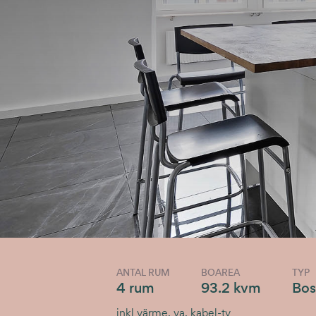
ANTAL RUM
BOAREA
TYP
4 rum
93.2 kvm
Bos
inkl värme, va, kabel-tv