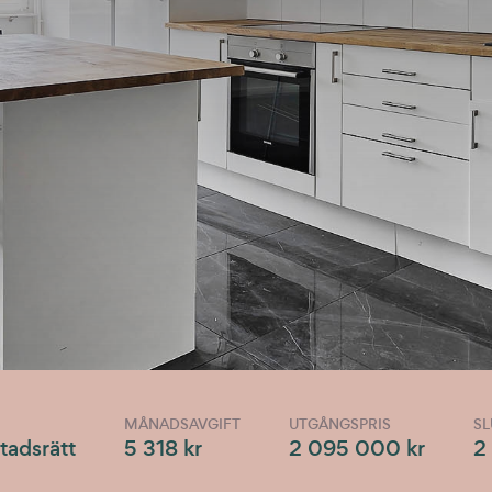
MÅNADSAVGIFT
UTGÅNGSPRIS
SL
tadsrätt
5 318 kr
2 095 000 kr
2