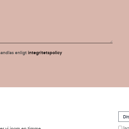
andlas enligt
integritetspolicy
Jag
er vi inom en timme.