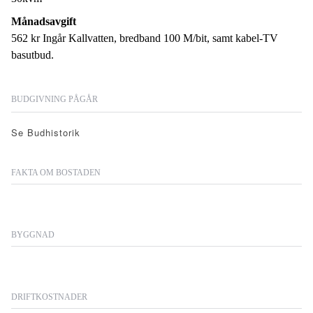
Månadsavgift
562 kr Ingår Kallvatten, bredband 100 M/bit, samt kabel-TV
basutbud.
BUDGIVNING PÅGÅR
Se Budhistorik
FAKTA OM BOSTADEN
BYGGNAD
DRIFTKOSTNADER