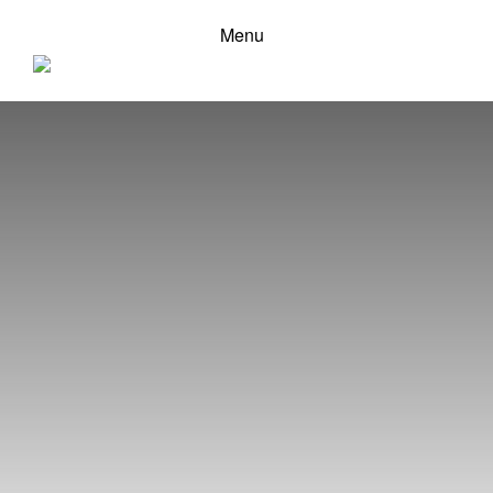
Menu
Vasastan - Sibirien,Stockholm