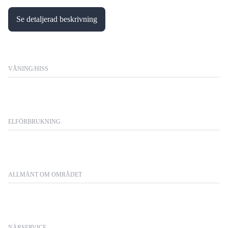
Se detaljerad beskrivning
VÅNING/HISS
ELFÖRBRUKNING
ALLMÄNT OM OMRÅDET
NÄRSERVICE