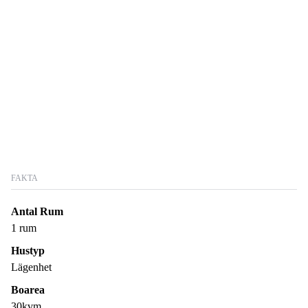
FAKTA
Antal Rum
1 rum
Hustyp
Lägenhet
Boarea
30kvm