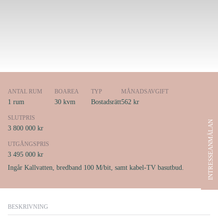
ANTAL RUM
BOAREA
TYP
MÅNADSAVGIFT
1 rum
30 kvm
Bostadsrätt
562 kr
SLUTPRIS
INTRESSEANMÄLAN
3 800 000 kr
UTGÅNGSPRIS
3 495 000 kr
Ingår Kallvatten, bredband 100 M/bit, samt kabel-TV basutbud.
BESKRIVNING