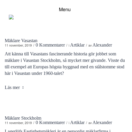
Menu
Mäklare Vasastan
0 Kommentarer
Artiklar
Alexander
/
/
/
11 november, 2019
i
av
Att känna till Vasastans fascinerande historia gör jobbet som
mäklare i Vasastan Stockholm, så mycket mer givande. Visste du
till exempel att Europas högsta byggnad med en stålstomme stod
här i Vasastan under 1960-talet?
Läs mer
Mäklare Stockholm
0 Kommentarer
Artiklar
Alexander
/
/
/
11 november, 2019
i
av
Lagerlöfs Fastighetsmäkleri är en personlig mäklarfirma i