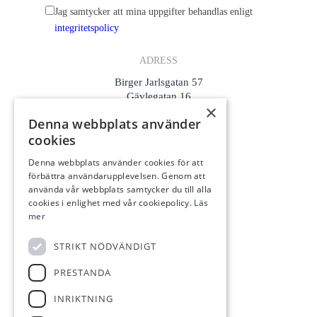
Jag samtycker att mina uppgifter behandlas enligt
integritetspolicy
ADRESS
Birger Jarlsgatan 57
Gävlegatan 16
×
Flemminggatan 18
Denna webbplats använder
cookies
KONTAKTA OSS
info@lagerlofs.com
Denna webbplats använder cookies för att
förbättra användarupplevelsen. Genom att
08-425 056 01
använda vår webbplats samtycker du till alla
cookies i enlighet med vår cookiepolicy.
Läs
mer
HOS OSS
Värdera
STRIKT NÖDVÄNDIGT
Sälja
PRESTANDA
Köpa
INRIKTNING
TILL SALU